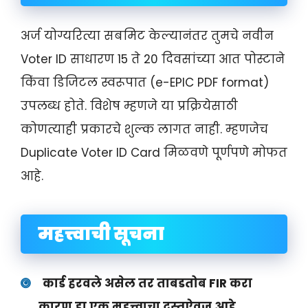
अर्ज योग्यरित्या सबमिट केल्यानंतर तुमचे नवीन
Voter ID साधारण 15 ते 20 दिवसांच्या आत पोस्टाने
किंवा डिजिटल स्वरूपात (e-EPIC PDF format)
उपलब्ध होते. विशेष म्हणजे या प्रक्रियेसाठी
कोणत्याही प्रकारचे शुल्क लागत नाही. म्हणजेच
Duplicate Voter ID Card मिळवणे पूर्णपणे मोफत
आहे.
महत्त्वाची सूचना
कार्ड हरवले असेल तर ताबडतोब FIR करा
कारण हा एक महत्त्वाचा दस्तऐवज आहे.