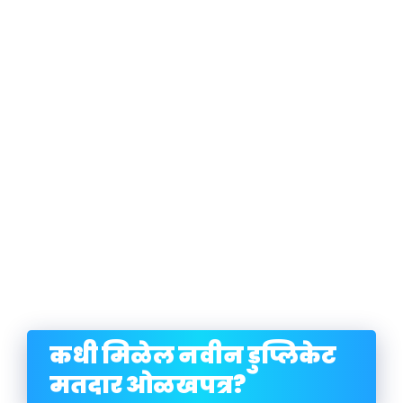
कधी मिळेल नवीन डुप्लिकेट
मतदार ओळखपत्र?