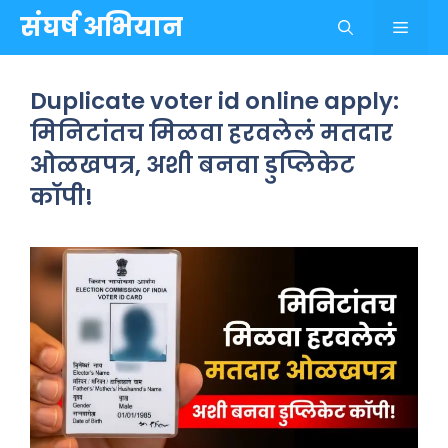
Skip
संघर्ष अभियान
Menu
to
content
Duplicate voter id online apply:
मिनिटांतच मिळवा हरवलेलं मतदार
ओळखपत्र, अशी बनवा डुप्लिकेट
कॉपी!