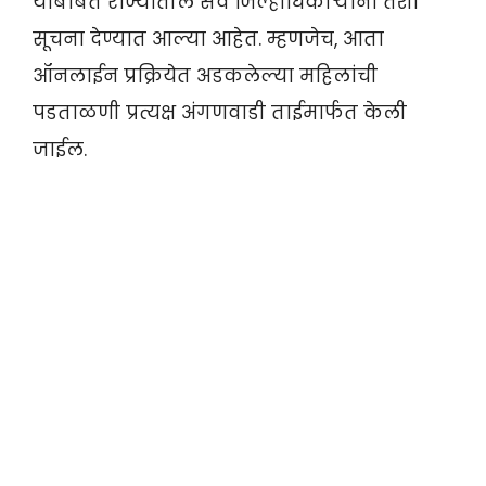
याबाबत राज्यातील सर्व जिल्हाधिकाऱ्यांना तशा
सूचना देण्यात आल्या आहेत. म्हणजेच, आता
ऑनलाईन प्रक्रियेत अडकलेल्या महिलांची
पडताळणी प्रत्यक्ष अंगणवाडी ताईमार्फत केली
जाईल.