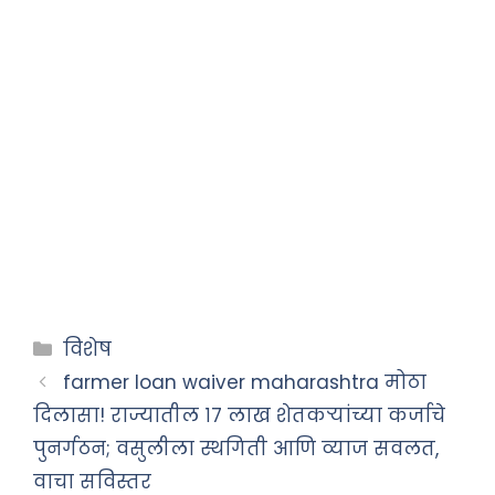
Categories
विशेष
farmer loan waiver maharashtra मोठा
दिलासा! राज्यातील १७ लाख शेतकऱ्यांच्या कर्जाचे
पुनर्गठन; वसुलीला स्थगिती आणि व्याज सवलत,
वाचा सविस्तर