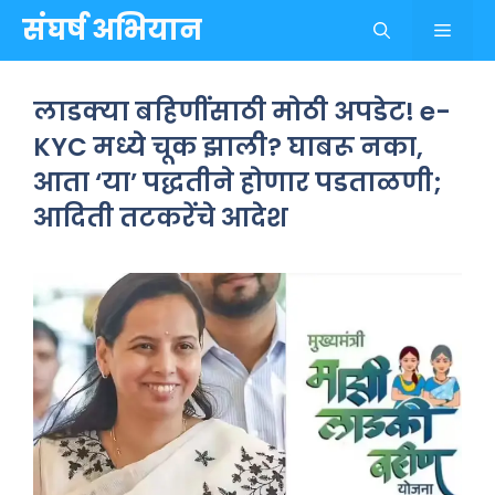
Skip
संघर्ष अभियान
Menu
to
content
लाडक्या बहिणींसाठी मोठी अपडेट! e-
KYC मध्ये चूक झाली? घाबरू नका,
आता ‘या’ पद्धतीने होणार पडताळणी;
आदिती तटकरेंचे आदेश