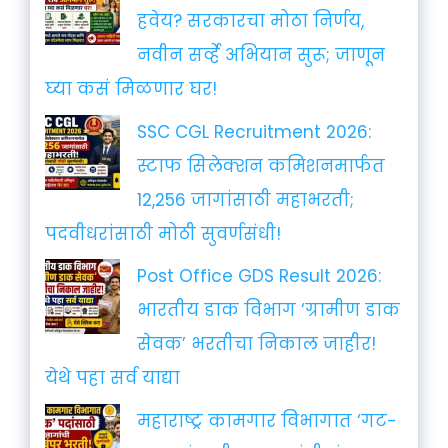
हवेय? सरकारचा मोठा निर्णय,
नवीन सर्व्हे अभियान सुरू; जाणून
घ्या कसं मिळणार घर!
SSC CGL Recruitment 2026:
स्टाफ सिलेक्शन कमिशनमार्फत
12,256 जागांसाठी महाभरती;
पदवीधरांसाठी मोठी सुवर्णसंधी!
Post Office GDS Result 2026:
भारतीय डाक विभाग ‘ग्रामीण डाक
सेवक’ भरतीचा निकाल जाहीर!
येथे पहा सर्व याद्या
महाराष्ट्र कामगार विभागात ‘गट-