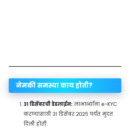
नेमकी समस्या काय होती?
३१ डिसेंबरची डेडलाईन:
लाभार्थ्यांना e-KYC
करण्यासाठी ३१ डिसेंबर २०२५ पर्यंत मुदत
दिली होती.