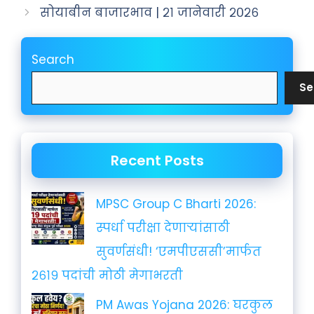
सोयाबीन बाजारभाव | २१ जानेवारी २०२६
Search
Se
Recent Posts
MPSC Group C Bharti 2026:
स्पर्धा परीक्षा देणाऱ्यांसाठी
सुवर्णसंधी! ‘एमपीएससी’मार्फत
२६१९ पदांची मोठी मेगाभरती
PM Awas Yojana 2026: घरकुल