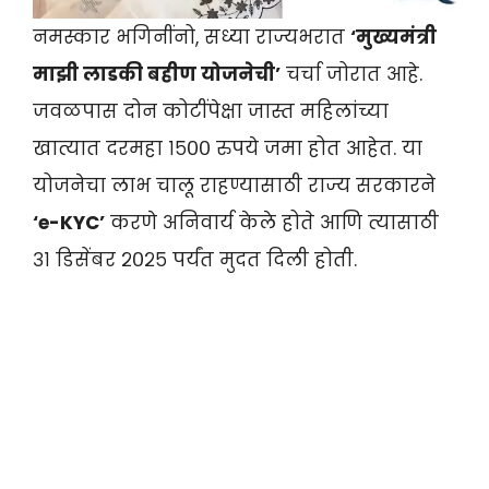
नमस्कार भगिनींनो, सध्या राज्यभरात
‘मुख्यमंत्री
माझी लाडकी बहीण योजनेची’
चर्चा जोरात आहे.
जवळपास दोन कोटींपेक्षा जास्त महिलांच्या
खात्यात दरमहा १५०० रुपये जमा होत आहेत. या
योजनेचा लाभ चालू राहण्यासाठी राज्य सरकारने
‘e-KYC’
करणे अनिवार्य केले होते आणि त्यासाठी
३१ डिसेंबर २०२५ पर्यंत मुदत दिली होती.