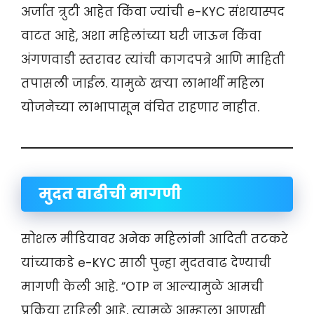
अर्जात त्रुटी आहेत किंवा ज्यांची e-KYC संशयास्पद
वाटत आहे, अशा महिलांच्या घरी जाऊन किंवा
अंगणवाडी स्तरावर त्यांची कागदपत्रे आणि माहिती
तपासली जाईल. यामुळे खऱ्या लाभार्थी महिला
योजनेच्या लाभापासून वंचित राहणार नाहीत.
मुदत वाढीची मागणी
सोशल मीडियावर अनेक महिलांनी आदिती तटकरे
यांच्याकडे e-KYC साठी पुन्हा मुदतवाढ देण्याची
मागणी केली आहे. “OTP न आल्यामुळे आमची
प्रक्रिया राहिली आहे, त्यामुळे आम्हाला आणखी