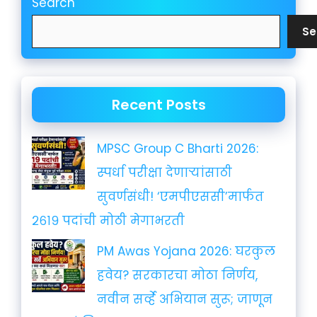
Search
Se
Recent Posts
MPSC Group C Bharti 2026:
स्पर्धा परीक्षा देणाऱ्यांसाठी
सुवर्णसंधी! ‘एमपीएससी’मार्फत
२६१९ पदांची मोठी मेगाभरती
PM Awas Yojana 2026: घरकुल
हवेय? सरकारचा मोठा निर्णय,
नवीन सर्व्हे अभियान सुरू; जाणून