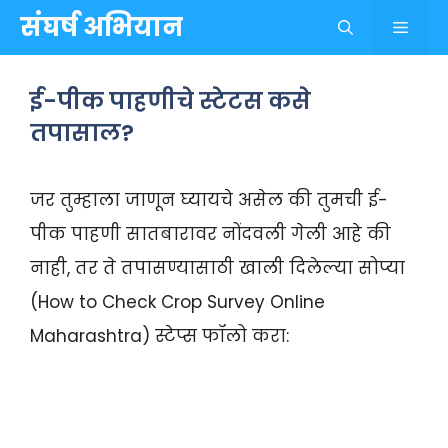
Skip
संघर्ष अभियान
Menu
to
content
ई-पीक पाहणीचे स्टेटस कसे
तपासाल?
जर तुम्हाला जाणून घ्यायचे असेल की तुमची ई-
पीक पाहणी सातबारावर नोंदवली गेली आहे की
नाही, तर ते तपासण्यासाठी खाली दिलेल्या सोप्या
(How to Check Crop Survey Online
Maharashtra) स्टेप्स फॉलो करा: