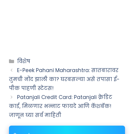
Categories
विशेष
E-Peek Pahani Maharashtra: सातबारावर
तुमची नोंद झाली का? घरबसल्या असे तपासा ई-
पीक पाहणी स्टेटस!
Patanjali Credit Card: Patanjali क्रेडिट
कार्ड, मिळणार भन्नाट फायदे आणि कॅशबॅक!
जाणून घ्या सर्व माहिती