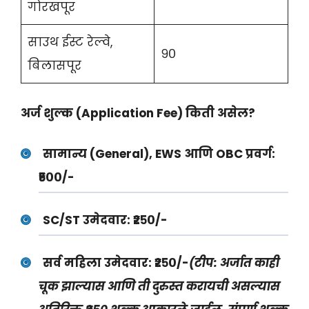
गोरखपूर
साउथ ईस्ट रेल्वे,
९०
बिलासपूर
अर्ज शुल्क (Application Fee) किती असेल?
सामान्य (General), EWS आणि OBC प्रवर्ग:
₹५००/-
SC/ST उमेदवार:
₹२५०/-
सर्व महिला उमेदवार:
₹२५०/-
(टीप: अर्जात काही
चूक झाल्यास आणि ती दुरुस्त करायची असल्यास