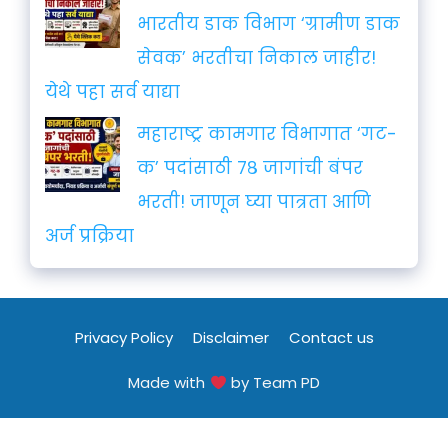
भारतीय डाक विभाग ‘ग्रामीण डाक
सेवक’ भरतीचा निकाल जाहीर!
येथे पहा सर्व याद्या
महाराष्ट्र कामगार विभागात ‘गट-
क’ पदांसाठी ७८ जागांची बंपर
भरती! जाणून घ्या पात्रता आणि
अर्ज प्रक्रिया
Privacy Policy
Disclaimer
Contact us
Made with
by Team PD