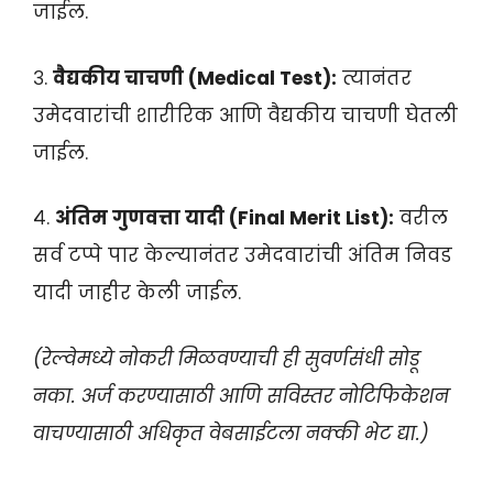
जाईल.
३.
वैद्यकीय चाचणी (Medical Test):
त्यानंतर
उमेदवारांची शारीरिक आणि वैद्यकीय चाचणी घेतली
जाईल.
४.
अंतिम गुणवत्ता यादी (Final Merit List):
वरील
सर्व टप्पे पार केल्यानंतर उमेदवारांची अंतिम निवड
यादी जाहीर केली जाईल.
(रेल्वेमध्ये नोकरी मिळवण्याची ही सुवर्णसंधी सोडू
नका. अर्ज करण्यासाठी आणि सविस्तर नोटिफिकेशन
वाचण्यासाठी अधिकृत वेबसाईटला नक्की भेट द्या.)