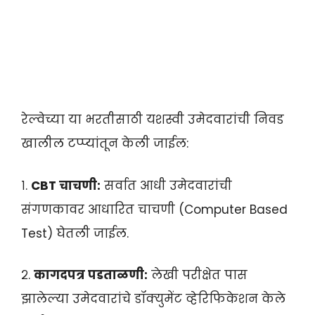
रेल्वेच्या या भरतीसाठी यशस्वी उमेदवारांची निवड
खालील टप्प्यांतून केली जाईल:
१.
CBT चाचणी:
सर्वात आधी उमेदवारांची
संगणकावर आधारित चाचणी (Computer Based
Test) घेतली जाईल.
२.
कागदपत्र पडताळणी:
लेखी परीक्षेत पास
झालेल्या उमेदवारांचे डॉक्युमेंट व्हेरिफिकेशन केले