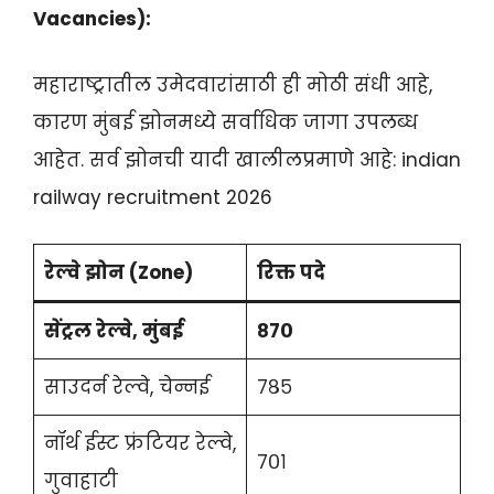
Vacancies):
महाराष्ट्रातील उमेदवारांसाठी ही मोठी संधी आहे,
कारण मुंबई झोनमध्ये सर्वाधिक जागा उपलब्ध
आहेत. सर्व झोनची यादी खालीलप्रमाणे आहे: indian
railway recruitment 2026
रेल्वे झोन (Zone)
रिक्त पदे
सेंट्रल रेल्वे, मुंबई
८७०
साउदर्न रेल्वे, चेन्नई
७८५
नॉर्थ ईस्ट फ्रंटियर रेल्वे,
७०१
गुवाहाटी