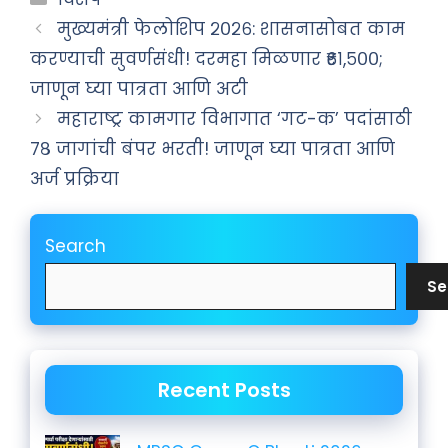
मुख्यमंत्री फेलोशिप २०२६: शासनासोबत काम
करण्याची सुवर्णसंधी! दरमहा मिळणार ₹६१,५००;
जाणून घ्या पात्रता आणि अटी
महाराष्ट्र कामगार विभागात ‘गट-क’ पदांसाठी
७८ जागांची बंपर भरती! जाणून घ्या पात्रता आणि
अर्ज प्रक्रिया
Search
Se
Recent Posts