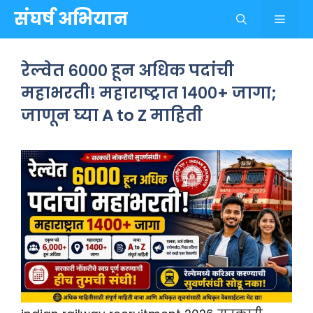
Skip
संघर्ष अभियान
Menu
to
content
रेल्वेत ६००० हून अधिक पदांची
महाभरती! महाराष्ट्रात १४००+ जागा;
जाणून घ्या A to Z माहिती