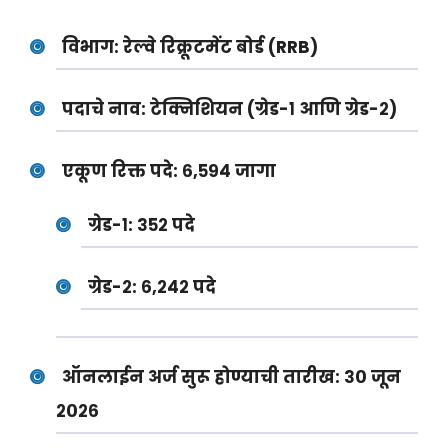
विभाग:
रेल्वे रिक्रूटमेंट बोर्ड (RRB)
पदाचे नाव:
टेक्निशियन (ग्रेड-१ आणि ग्रेड-२)
एकूण रिक्त पदे:
६,५९४ जागा
ग्रेड-१: ३५२ पदे
ग्रेड-२: ६,२४२ पदे
ऑनलाईन अर्ज सुरू होण्याची तारीख:
३० जून
२०२६