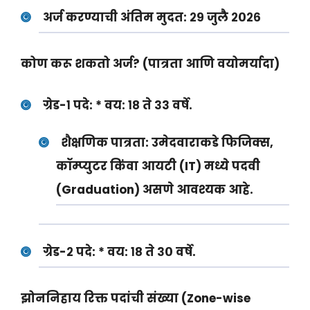
अर्ज करण्याची अंतिम मुदत:
२९ जुलै २०२६
कोण करू शकतो अर्ज? (पात्रता आणि वयोमर्यादा)
ग्रेड-१ पदे:
*
वय:
१८ ते ३३ वर्षे.
शैक्षणिक पात्रता:
उमेदवाराकडे फिजिक्स,
कॉम्प्युटर किंवा आयटी (IT) मध्ये पदवी
(Graduation) असणे आवश्यक आहे.
ग्रेड-२ पदे:
*
वय:
१८ ते ३० वर्षे.
झोननिहाय रिक्त पदांची संख्या (Zone-wise