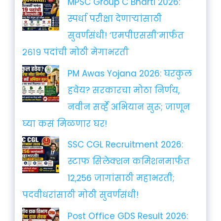
MPSC Group C Bharti 2026:
स्पर्धा परीक्षा देणाऱ्यांसाठी
सुवर्णसंधी! ‘एमपीएससी’मार्फत
२६१९ पदांची मोठी मेगाभरती
PM Awas Yojana 2026: घरकुल
हवेय? सरकारचा मोठा निर्णय,
नवीन सर्व्हे अभियान सुरू; जाणून
घ्या कसं मिळणार घर!
SSC CGL Recruitment 2026:
स्टाफ सिलेक्शन कमिशनमार्फत
12,256 जागांसाठी महाभरती;
पदवीधरांसाठी मोठी सुवर्णसंधी!
Post Office GDS Result 2026: