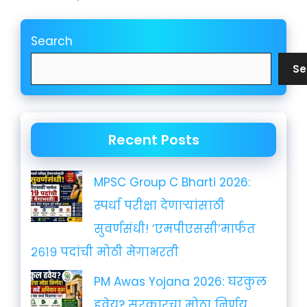
Search
Se
Recent Posts
MPSC Group C Bharti 2026:
स्पर्धा परीक्षा देणाऱ्यांसाठी
सुवर्णसंधी! ‘एमपीएससी’मार्फत
२६१९ पदांची मोठी मेगाभरती
PM Awas Yojana 2026: घरकुल
हवेय? सरकारचा मोठा निर्णय,