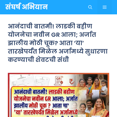
Skip
संघर्ष अभियान
Menu
to
content
आनंदाची बातमी! लाडकी बहीण
योजनेचा नवीन GR आला; अर्जात
झालीय मोठी चूक? आता ‘या’
तारखेपर्यंत मिळेल अर्जामध्ये सुधारणा
करण्याची शेवटची संधी