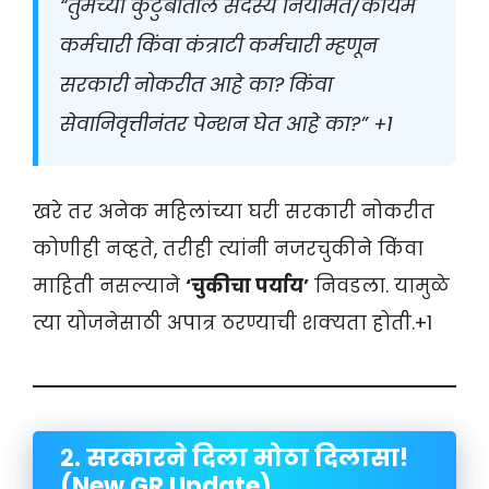
“तुमच्या कुटुंबातील सदस्य नियमित/कायम
कर्मचारी किंवा कंत्राटी कर्मचारी म्हणून
सरकारी नोकरीत आहे का? किंवा
सेवानिवृत्तीनंतर पेन्शन घेत आहे का?”
+1
खरे तर अनेक महिलांच्या घरी सरकारी नोकरीत
कोणीही नव्हते, तरीही त्यांनी नजरचुकीने किंवा
माहिती नसल्याने
‘चुकीचा पर्याय’
निवडला
. यामुळे
त्या योजनेसाठी अपात्र ठरण्याची शक्यता होती.+1
२. सरकारने दिला मोठा दिलासा!
(New GR Update)