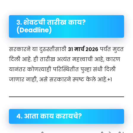
३. शेवटची तारीख काय?
(Deadline)
सरकारने या दुरुस्तीसाठी
३१ मार्च २०२६
पर्यंत मुदत
दिली आहे
. ही तारीख अत्यंत महत्त्वाची आहे, कारण
यानंतर कोणत्याही परिस्थितीत पुन्हा संधी दिली
जाणार नाही, असे सरकारने स्पष्ट केले आहे
.+1
४. आता काय करायचे?