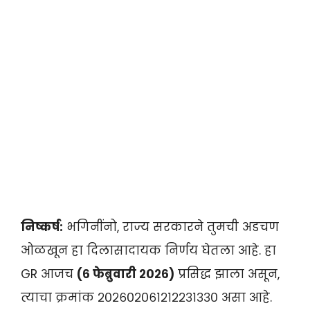
निष्कर्ष:
भगिनींनो, राज्य सरकारने तुमची अडचण
ओळखून हा दिलासादायक निर्णय घेतला आहे. हा
GR आजच
(६ फेब्रुवारी २०२६)
प्रसिद्ध झाला असून,
त्याचा क्रमांक २०२६०२०६१२१२२३१३३० असा आहे
.