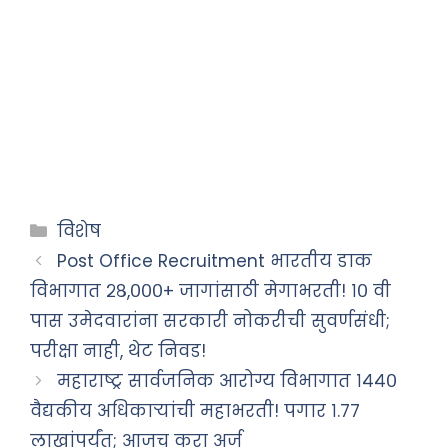
Categories
विशेष
Post Office Recruitment भारतीय डाक
विभागात २८,०००+ जागांसाठी मेगाभरती! १० वी
पास उमेदवारांना सरकारी नोकरीची सुवर्णसंधी;
परीक्षा नाही, थेट निवड!
महाराष्ट्र सार्वजनिक आरोग्य विभागात १४४०
वैद्यकीय अधिकाऱ्यांची महाभरती! पगार १.७७
लाखांपर्यंत; आजच करा अर्ज