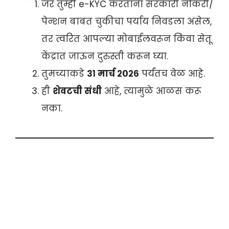
जर तुम्ही e-KYC करताना सरकारी नोकरी/
पेन्शन बाबत चुकीचा पर्याय निवडला असेल,
तर त्वरित आपल्या मोबाईलवरून किंवा सेतू
केंद्रात जाऊन दुरुस्ती करून घ्या.
तुमच्याकडे
३१ मार्च २०२६
पर्यंतच वेळ आहे.
ही
शेवटची संधी
आहे, त्यामुळे आळस करू
नका.