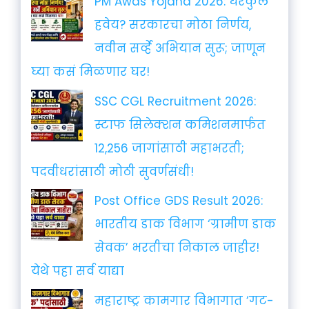
PM Awas Yojana 2026: घरकुल
हवेय? सरकारचा मोठा निर्णय,
नवीन सर्व्हे अभियान सुरू; जाणून
घ्या कसं मिळणार घर!
SSC CGL Recruitment 2026:
स्टाफ सिलेक्शन कमिशनमार्फत
12,256 जागांसाठी महाभरती;
पदवीधरांसाठी मोठी सुवर्णसंधी!
Post Office GDS Result 2026:
भारतीय डाक विभाग ‘ग्रामीण डाक
सेवक’ भरतीचा निकाल जाहीर!
येथे पहा सर्व याद्या
महाराष्ट्र कामगार विभागात ‘गट-