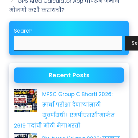
GPS Area Calculator App वापरून जमीन
मोजणी कशी करायची?
Search
Se
Recent Posts
MPSC Group C Bharti 2026:
स्पर्धा परीक्षा देणाऱ्यांसाठी
सुवर्णसंधी! ‘एमपीएससी’मार्फत
२६१९ पदांची मोठी मेगाभरती