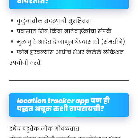
वापरतात?
कुटुंबातील सदस्यांची सुरक्षितता
प्रवासात मित्र किंवा नातेवाईकांचा संपर्क
मुलं कुठे आहेत हे जाणून घेण्यासाठी (संमतीने)
फोन हरवल्यास आधीच शेअर केलेले लोकेशन
उपयोगी ठरते
location tracker app
पण ही
पद्धत अचूक कशी वापरायची?
इथेच बहुतेक लोक गोंधळतात.