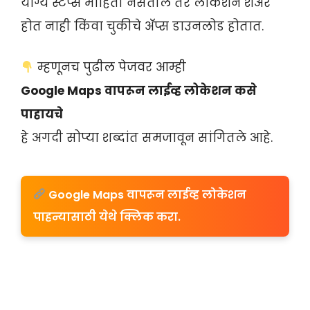
योग्य स्टेप्स माहिती नसतील तर लोकेशन शेअर
होत नाही किंवा चुकीचे अ‍ॅप्स डाउनलोड होतात.
म्हणूनच पुढील पेजवर आम्ही
Google Maps वापरून लाईव्ह लोकेशन कसे
पाहायचे
हे अगदी सोप्या शब्दांत समजावून सांगितले आहे.
Google Maps वापरून लाईव्ह लोकेशन
पाहन्यासाठी येथे क्लिक करा.