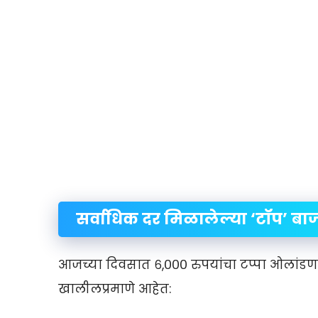
सर्वाधिक दर मिळालेल्या ‘टॉप’ बा
आजच्या दिवसात ६,००० रुपयांचा टप्पा ओलांडणाऱ
खालीलप्रमाणे आहेत: