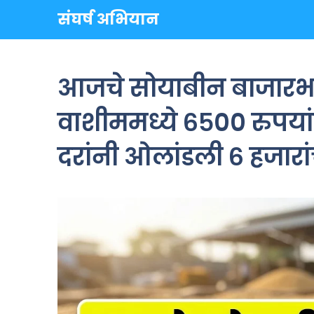
Skip
संघर्ष अभियान
to
content
आजचे सोयाबीन बाजारभाव 
वाशीममध्ये ६५०० रुपयां
दरांनी ओलांडली ६ हजारा