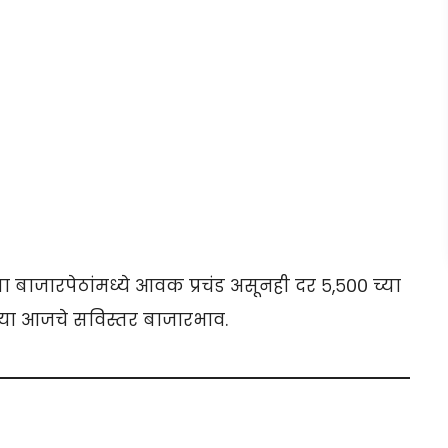
 बाजारपेठांमध्ये आवक प्रचंड असूनही दर ५,५०० च्या
ा आजचे सविस्तर बाजारभाव.