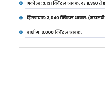
अकोला:
३,१३१ क्विंटल आवक. दर ₹५,३५० ते 
हिंगणघाट:
३,०४० क्विंटल आवक. (सरासरी
वाशीम:
३,००० क्विंटल आवक.