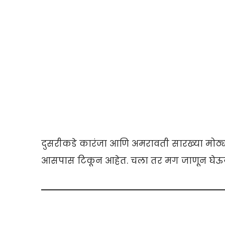
दुसरीकडे कारंजा आणि अमरावती सारख्या मोठ्या
आसपास टिकून आहेत. चला तर मग जाणून घेऊय