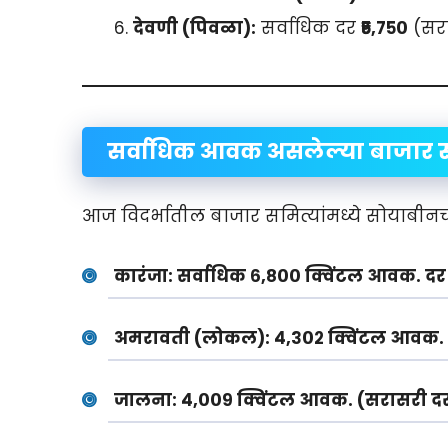
देवणी (पिवळा):
सर्वाधिक दर
₹५,७५०
(सरा
सर्वाधिक आवक असलेल्या बाजार स
आज विदर्भातील बाजार समित्यांमध्ये सोयाबी
कारंजा:
सर्वाधिक
६,८०० क्विंटल
आवक. दर ₹
अमरावती (लोकल):
४,३०२ क्विंटल आवक. द
जालना:
४,००९ क्विंटल आवक. (सरासरी द