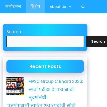
मनोरंजन
विशेष
About Us
Search
Search
Recent Posts
MPSC Group C Bharti 2026:
स्पर्धा परीक्षा देणाऱ्यांसाठी
सुवर्णसंधी!
‘एमपीएससी’मार्फत २६१९ पदांची मोठी