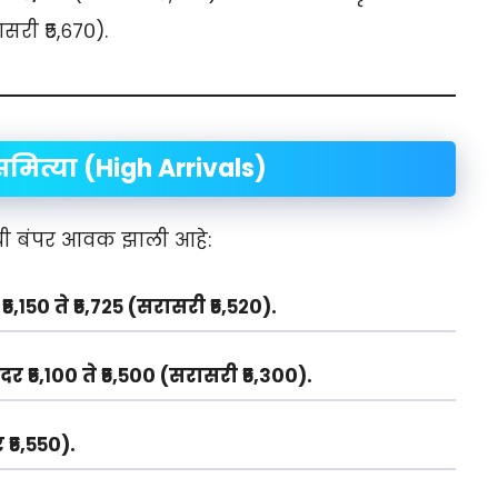
सरी ₹५,६७०).
मित्या (High Arrivals)
नची बंपर आवक झाली आहे:
५,१५० ते ₹५,७२५ (सरासरी
₹५,५२०
).
र ₹५,१०० ते ₹५,५०० (सरासरी
₹५,३००
).
र
₹५,५५०
).