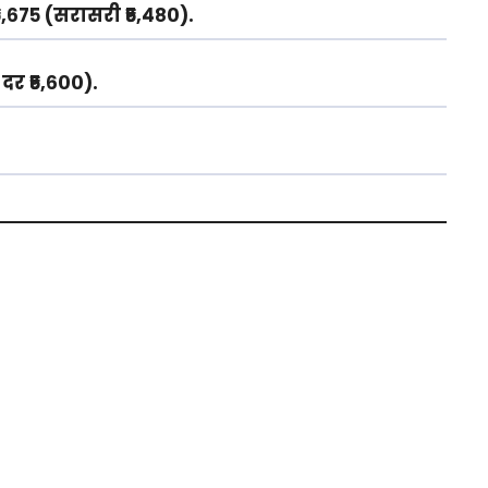
₹५,६७५ (सरासरी
₹५,४८०
).
 दर
₹५,६००
).