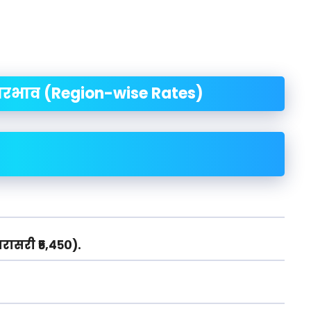
ारभाव (Region-wise Rates)
सरासरी ₹५,४५०).