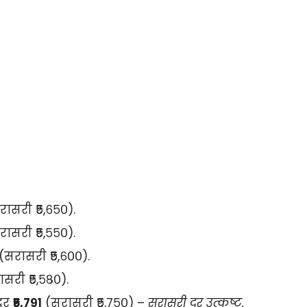
ासरी ₹५,६५०).
ासरी ₹५,५५०).
(सरासरी ₹५,६००).
सरी ₹५,५८०).
दर
₹५,७९१
(सरासरी ₹५,७५०) –
सरासरी दर उत्कृष्ट.