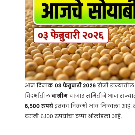
आज दिनांक
०३ फेब्रुवारी २०२६
रोजी राज्यातील
विदर्भातील
वाशीम
बाजार समितीने आज राज्यात
६,५०० रुपये
इतका विक्रमी भाव मिळाला आहे.
दरांनी ६,१०० रुपयांचा टप्पा ओलांडला आहे.