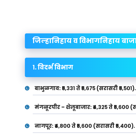
जिल्हानिहाय व विभागनिहाय बाज
१. विदर्भ विभाग
बाभुळगाव:
₹५,३३१ ते ₹५,६७५ (सरासरी ₹५,५०१).
मंगळूरपीर – शेलूबाजार:
₹४,३२५ ते ₹५,६०० (
नागपूर:
₹४,८०० ते ₹५,६०० (सरासरी ₹५,४००).