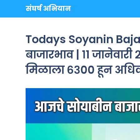
Skip
संघर्ष अभियान
to
content
Todays Soyanin Baj
बाजारभाव | १1 जानेवारी २
मिळाला ६३०० हून अधिक