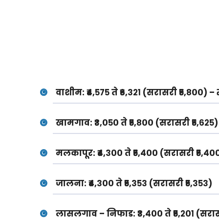
वाशीम:
₹४,५७५ ते
₹६,३२१
(सरासरी ₹५,८००) –
खामगाव:
₹३,०५० ते ₹५,८०० (सरासरी ₹५,६२५)
मलकापूर:
₹४,३०० ते ₹५,४०० (सरासरी ₹५,४०
जालना:
₹४,३०० ते ₹५,३५३ (सरासरी ₹५,३५३)
लासलगाव – निफाड:
₹३,४०० ते ₹५,२०१ (सरा