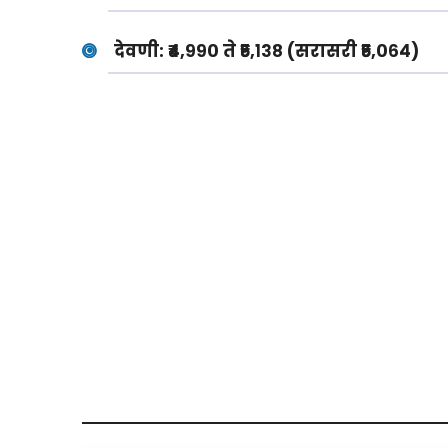
देवणी:
₹४,९९० ते ₹५,१३८ (सरासरी ₹५,०६४)