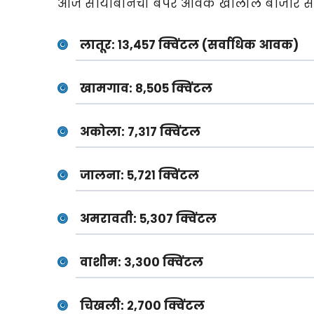
आज सोयाबीनची बंपर आवक खालील बाजार समित्
लातूर:
१३,४५७ क्विंटल (सर्वाधिक आवक)
खामगाव:
८,५०५ क्विंटल
अकोला:
७,३१७ क्विंटल
जालना:
५,७२१ क्विंटल
अमरावती:
५,३०७ क्विंटल
वाशीम:
३,३०० क्विंटल
चिखली:
२,७०० क्विंटल