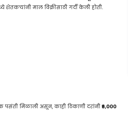
ये शेतकऱ्यांनी माल विक्रीसाठी गर्दी केली होती.
क पसंती मिळाली असून, काही ठिकाणी दरांनी
₹६,०००