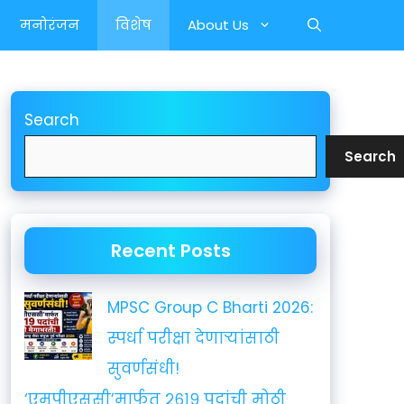
मनोरंजन
विशेष
About Us
Search
Search
Recent Posts
MPSC Group C Bharti 2026:
स्पर्धा परीक्षा देणाऱ्यांसाठी
सुवर्णसंधी!
‘एमपीएससी’मार्फत २६१९ पदांची मोठी