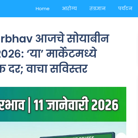
Home
आरोग्य
तंत्रज्ञान
पर्यटन
arbhav आजचे सोयाबीन
०२६: ‘या’ मार्केटमध्ये
 दर; वाचा सविस्तर