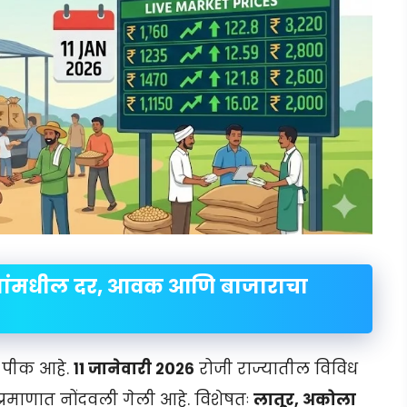
ित्यांमधील दर, आवक आणि बाजाराचा
दी पीक आहे.
१1 जानेवारी २०२६
रोजी राज्यातील विविध
्रमाणात नोंदवली गेली आहे. विशेषतः
लातूर, अकोला