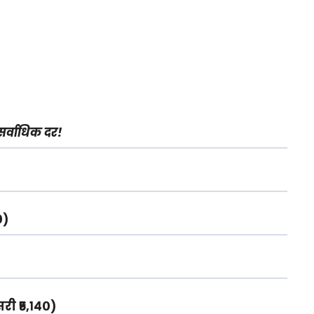
सर्वाधिक दर!
०)
सरी ₹५,१४०)