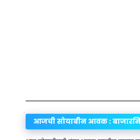
आजची सोयाबीन आवक : बाजारनिह