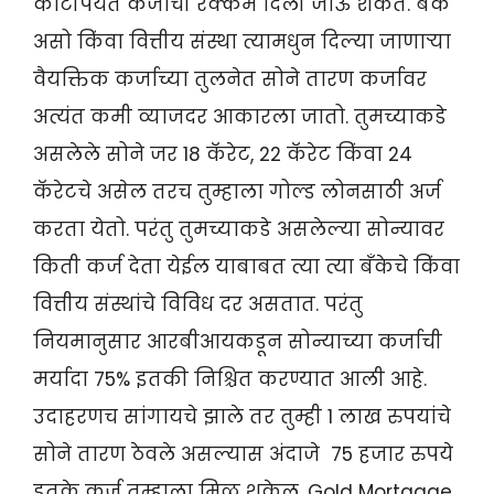
कोटीपर्यंत कर्जाची रक्कम दिली जाऊ शकते. बँक
असो किंवा वित्तीय संस्था त्यामधुन दिल्या जाणाऱ्या
वैयक्तिक कर्जाच्या तुलनेत सोने तारण कर्जावर
अत्यंत कमी व्याजदर आकारला जातो. तुमच्याकडे
असलेले सोने जर 18 कॅरेट, 22 कॅरेट किंवा 24
कॅरेटचे असेल तरच तुम्हाला गोल्ड लोनसाठी अर्ज
करता येतो. परंतु तुमच्याकडे असलेल्या सोन्यावर
किती कर्ज देता येईल याबाबत त्या त्या बँकेचे किंवा
वित्तीय संस्थांचे विविध दर असतात. परंतु
नियमानुसार आरबीआयकडून सोन्याच्या कर्जाची
मर्यादा 75% इतकी निश्चित करण्यात आली आहे.
उदाहरणच सांगायचे झाले तर तुम्ही 1 लाख रुपयांचे
सोने तारण ठेवले असल्यास अंदाजे 75 हजार रुपये
इतके कर्ज तुम्हाला मिळू शकेल. Gold Mortgage