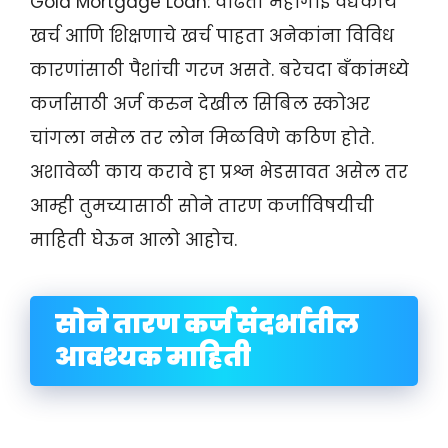
Gold Mortgage Loan: वाढती महागाई वैद्यकीय
खर्च आणि शिक्षणाचे खर्च पाहता अनेकांना विविध
कारणांसाठी पैशांची गरज असते. बरेचदा बँकांमध्ये
कर्जासाठी अर्ज करुन देखील सिबिल स्कोअर
चांगला नसेल तर लोन मिळविणे कठिण होते.
अशावेळी काय करावे हा प्रश्न भेडसावत असेल तर
आम्ही तुमच्यासाठी सोने तारण कर्जाविषयीची
माहिती घेऊन आलो आहोच.
सोने तारण कर्ज संदर्भातील
आवश्यक माहिती