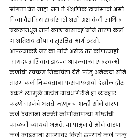
सांगता येत नाही. मग ते शैक्षणिक खर्चासाठी असो
किंवा वैद्यकिय खर्चासाठी असो अशावेळी आर्थिक
संकटांमधून मार्ग काढण्यासाठई सोने तारण कर्ज
हा अतिशय सोपा व सुरक्षित मार्ग ठरतो.
आपल्याकडे जर का सोने असेल तर कोणत्याही
कागदपत्राशिवाय झटपट आपल्याला एकरकमी
कर्जाची रक्कम मिळविता येते. परंतु अनेकदा सोने
तारण कर्ज मिळवताना फसवाफसवी देखील होऊ
शकते त्यामुळे अत्यंत सावधगिरीने हा व्यवहार
करणे गरजेचे असते. म्हणूनच आम्ही सोने तारण
कर्ज ठेवताना नक्की कोणोकोणत्या गोष्टींची
काळजी घ्यायची असते. या पासून ते सोने तारण
कर्ज काढताना सोन्यावर किती रुपयांचे कर्ज मिळू