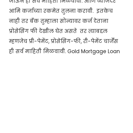
जाऊन ही सर्व माहिती मिळवावी. आणि व्याजदर
आमि कर्जाच्या रकमेत तुलना करावी. इतकेच
नाही तर बँक तुम्हाला सोन्यावर कर्ज देताना
प्रोसेसिंग फी देखील घेत असते तर त्याबद्दल
म्हणजेच प्री-पेमेंट, प्रोसेसिंग-फी, री-पेमेंट चार्जेस
ही सर्व माहिती मिळवावी. Gold Mortgage Loan