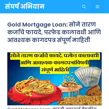
Skip
संघर्ष अभियान
Menu
to
content
Gold Mortgage Loan: सोने तारण
कर्जाचे फायदे, परफेड कालावधी आणि
आवश्यक कागदपत्र संपूर्ण माहिती