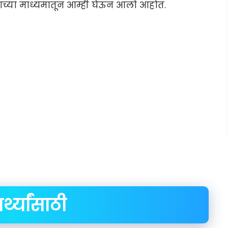
ाच्या माध्यमातून आम्ही घेऊन आलो आहोत.
र्थ्यांसाठी