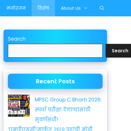
मनोरंजन
विशेष
About Us
Search
Search
Recent Posts
MPSC Group C Bharti 2026:
स्पर्धा परीक्षा देणाऱ्यांसाठी
सुवर्णसंधी!
‘एमपीएससी’मार्फत २६१९ पदांची मोठी