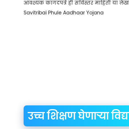
आवश्यक कागदपत्रे ही सविस्तर माहिती या लेख
Savitribai Phule Aadhaar Yojana
उच्च शिक्षण घेणाऱ्या विद्या