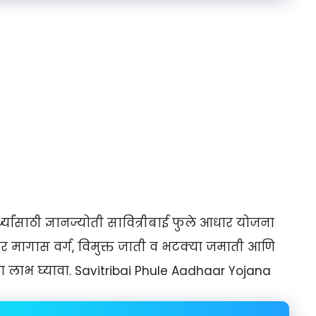
यार्थ्यांसाठी ज्ञानज्योती सावित्रीबाई फुले आधार योजना
इतर मागास वर्ग, विमुक्त जाती व भटक्या जमाती आणि
जनेचा लाभ घ्यावा. Savitribai Phule Aadhaar Yojana